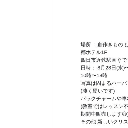
場所 ：創作きもの
都ホテル1F
四日市近鉄駅直ぐで
日時： 8月28日(水)
10時〜18時
写真は固まるハーバ
(凄く硬いです)
バックチャームや車
(教室ではレッスン
期間中販売します
😊
その他 新しいクリ